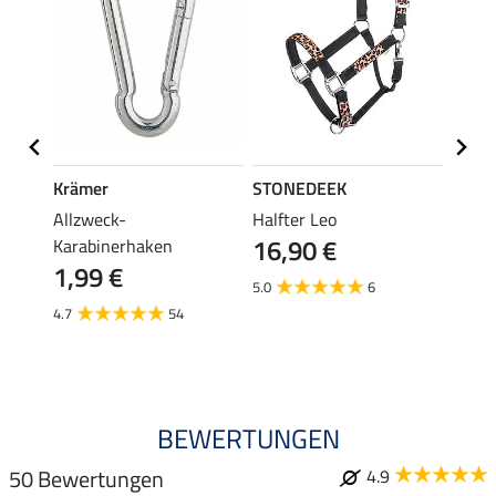
Krämer
STONEDEEK
STON
Allzweck-
Halfter Leo
Flieg
16,90 €
Karabinerhaken
19,90 
1,99 €
ab 
5.0
6
4.7
54
4.5
BEWERTUNGEN
50 Bewertungen
4.9