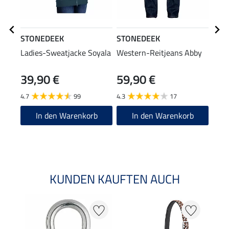
STONEDEEK
STONEDEEK
STO
Ladies-Sweatjacke Soyala
Western-Reitjeans Abby
Ladi
39,90 €
59,90 €
47,90
38
4.7
99
4.3
17
4.8
In den Warenkorb
In den Warenkorb
KUNDEN KAUFTEN AUCH
20 %