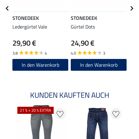
STONEDEEK
STONEDEEK
STO
Ledergürtel Vale
Gürtel Dots
Lede
29,90 €
24,90 €
69
3.8
4
4.0
3
4.9
In den Warenkorb
In den Warenkorb
KUNDEN KAUFTEN AUCH
21 % + 20 % EXTRA
20 %