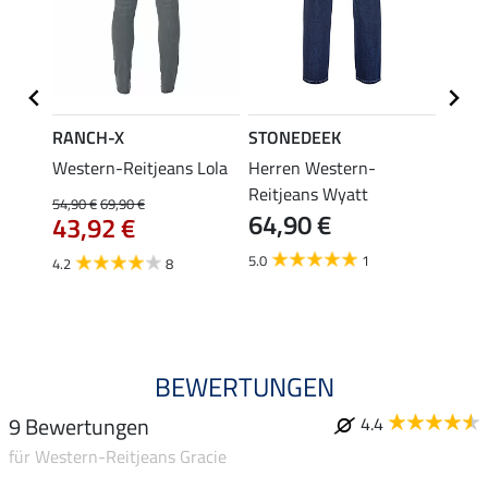
RANCH-X
STONEDEEK
STON
on
Western-Reitjeans Lola
Herren Western-
Weste
Reitjeans Wyatt
54,90 €
69,90 €
47,90 
64,90 €
43,92 €
38,
5.0
1
4.2
8
5.0
BEWERTUNGEN
9 Bewertungen
4.4
für Western-Reitjeans Gracie