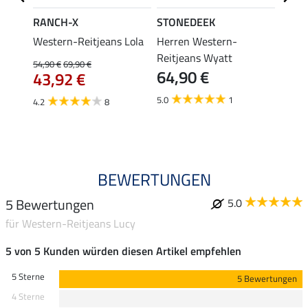
RANCH-X
STONEDEEK
STON
on
Western-Reitjeans Lola
Herren Western-
Weste
Reitjeans Wyatt
54,90 €
69,90 €
47,90 
64,90 €
43,92 €
38,
5.0
1
4.2
8
5.0
BEWERTUNGEN
5 Bewertungen
5.0
für Western-Reitjeans Lucy
5 von 5 Kunden würden diesen Artikel empfehlen
5 Sterne
5 Bewertungen
4 Sterne