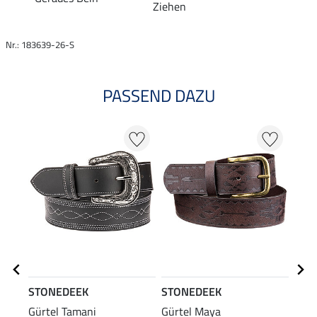
Ziehen
Nr.: 183639-26-S
PASSEND DAZU
STONEDEEK
STONEDEEK
STO
Gürtel Tamani
Gürtel Maya
Lede