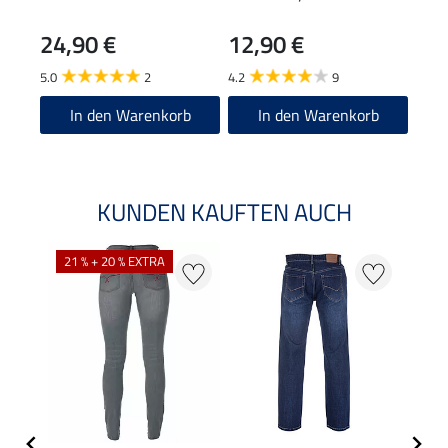
24,90 €
12,90 €
29
5.0
2
4.2
9
3.8
In den Warenkorb
In den Warenkorb
KUNDEN KAUFTEN AUCH
21 % + 20 % EXTRA
20 %