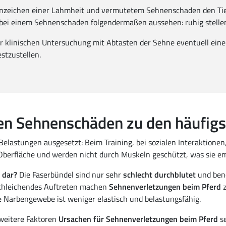
zeichen einer Lahmheit und vermutetem Sehnenschaden den Tierar
fe bei einem Sehnenschaden folgendermaßen aussehen: ruhig stelle
ner klinischen Untersuchung mit Abtasten der Sehne eventuell ei
stzustellen.
n Sehnenschäden zu den häufigst
Belastungen ausgesetzt: Beim Training, bei sozialen Interaktion
 Oberfläche und werden nicht durch Muskeln geschützt, was sie e
 dar?
Die Faserbündel sind nur sehr
schlecht durchblutet
und benö
 schleichendes Auftreten machen
Sehnenverletzungen beim Pferd
z
te Narbengewebe ist weniger elastisch und belastungsfähig.
weitere Faktoren
Ursachen für Sehnenverletzungen beim Pferd
se