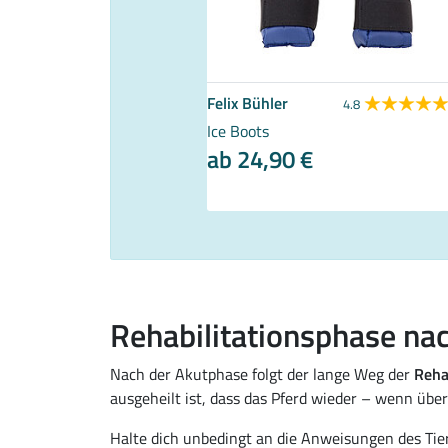
hler
Felix Bühler
4.3
3
4.8
andagen Ceramic Rehab
Ice Boots
ab 24,90 €
 €
27,90 €
34,90 €
Rehabilitationsphase n
Nach der Akutphase folgt der lange Weg der
Reha
ausgeheilt ist, dass das Pferd wieder – wenn üb
Halte dich unbedingt an die Anweisungen des Tie