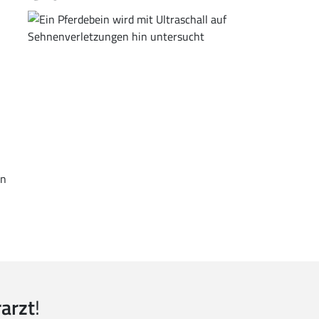
an
h
rarzt
!