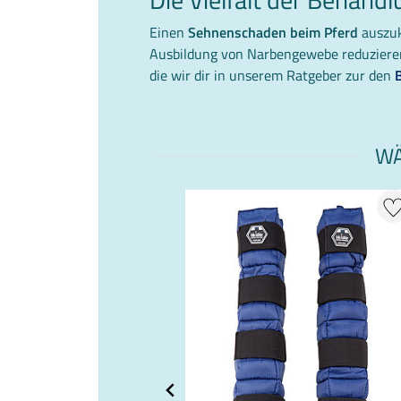
Einen
Sehnenschaden beim Pferd
auszuk
Ausbildung von Narbengewebe reduzieren 
die wir dir in unserem Ratgeber zur den
WÄ
+ 20 % EXTRA