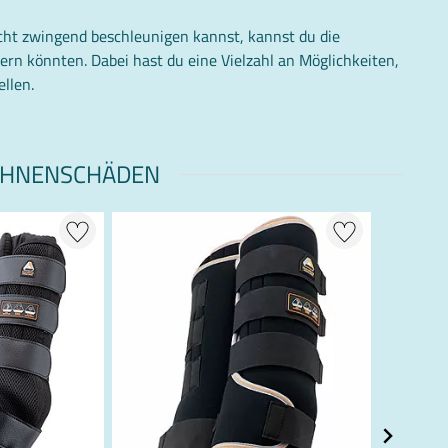
cht zwingend beschleunigen kannst, kannst du die
rn könnten. Dabei hast du eine Vielzahl an Möglichkeiten,
llen.
EHNENSCHÄDEN
20 % +