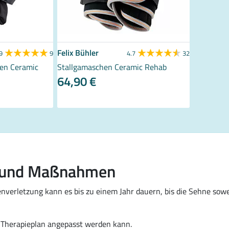
Felix Bühler
SHOWMA
9
9
4.7
32
en Ceramic
Stallgamaschen Ceramic Rehab
Wärme-/K
64,90 €
19,12 
s und Maßnahmen
nverletzung kann es bis zu einem Jahr dauern, bis die Sehne sowe
r Therapieplan angepasst werden kann.