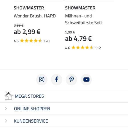
SHOWMASTER
SHOWMASTER
SHO
Wonder Brush, HARD
Mähnen- und
Schwe
Schweifbürste Soft
Mähne
3,99 €
6,9
ab 2,99 €
5,99 €
ab 4,79 €
4.5
120
4.6
112
MEGA STORES
ONLINE SHOPPEN
KUNDENSERVICE