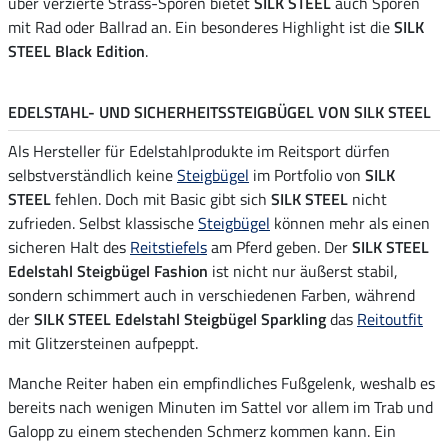
über verzierte Strass-Sporen bietet
SILK STEEL
auch Sporen
mit Rad oder Ballrad an. Ein besonderes Highlight ist die
SILK
STEEL Black Edition
.
EDELSTAHL- UND SICHERHEITSSTEIGBÜGEL VON SILK STEEL
Als Hersteller für Edelstahlprodukte im Reitsport dürfen
selbstverständlich keine
Steigbügel
im Portfolio von
SILK
STEEL
fehlen. Doch mit Basic gibt sich
SILK STEEL
nicht
zufrieden. Selbst klassische
Steigbügel
können mehr als einen
sicheren Halt des
Reitstiefels
am Pferd geben. Der
SILK STEEL
Edelstahl Steigbügel Fashion
ist nicht nur äußerst stabil,
sondern schimmert auch in verschiedenen Farben, während
der
SILK STEEL Edelstahl Steigbügel Sparkling
das
Reitoutfit
mit Glitzersteinen aufpeppt.
Manche Reiter haben ein empfindliches Fußgelenk, weshalb es
bereits nach wenigen Minuten im Sattel vor allem im Trab und
Galopp zu einem stechenden Schmerz kommen kann. Ein