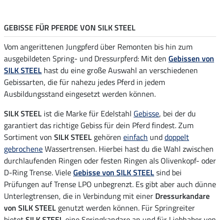
GEBISSE FÜR PFERDE VON SILK STEEL
Vom angerittenen Jungpferd über Remonten bis hin zum
ausgebildeten Spring- und Dressurpferd: Mit den
Gebissen von
SILK STEEL
hast du eine große Auswahl an verschiedenen
Gebissarten, die für nahezu jedes Pferd in jedem
Ausbildungsstand eingesetzt werden können.
SILK STEEL
ist die Marke für Edelstahl
Gebisse
, bei der du
garantiert das richtige Gebiss für dein Pferd findest. Zum
Sortiment von
SILK STEEL
gehören
einfach
und
doppelt
gebrochene
Wassertrensen. Hierbei hast du die Wahl zwischen
durchlaufenden Ringen oder festen Ringen als Olivenkopf- oder
D-Ring Trense. Viele
Gebisse von SILK STEEL
sind bei
Prüfungen auf Trense LPO unbegrenzt. Es gibt aber auch dünne
Unterlegtrensen, die in Verbindung mit einer
Dressurkandare
von SILK STEEL
genutzt werden können. Für Springreiter
bietet
SILK STEEL
eine Springkandare an und für Liebhaber von