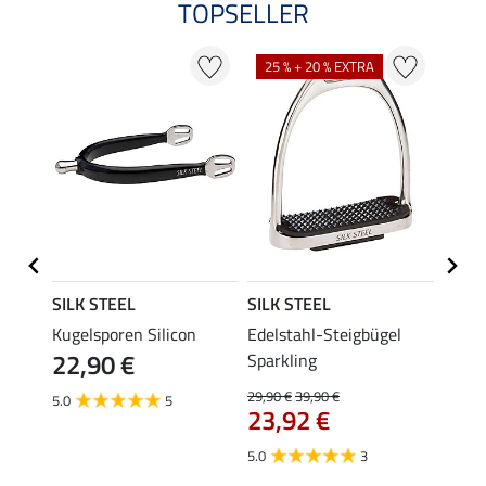
TOPSELLER
25 % + 20 % EXTRA
SILK STEEL
SILK STEEL
SILK 
gel
Kugelsporen Silicon
Edelstahl-Steigbügel
Radsp
22,90 €
19,
Sparkling
29,90 €
39,90 €
5.0
5
23,92 €
5.0
3