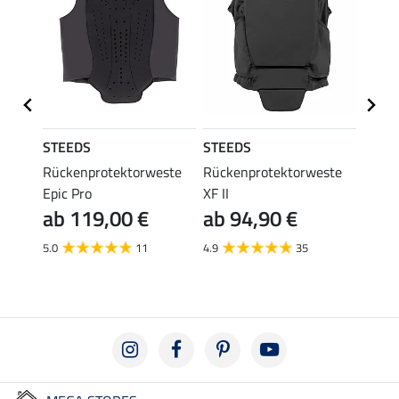
STEEDS
STEEDS
STEE
ig
Rückenprotektorweste
Rückenprotektorweste
Siche
Epic Pro
XF II
Fit II
ab 119,00 €
ab 94,90 €
ab 
5.0
11
4.9
35
4.5