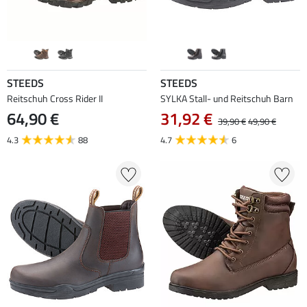
STEEDS
STEEDS
Reitschuh Cross Rider II
SYLKA Stall- und Reitschuh Barn
64,90 €
31,92 €
39,90 €
49,90 €
4.3
88
4.7
6