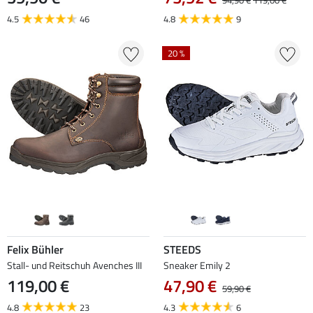
94,90 €
119,00 €
4.5
46
4.8
9
20 %
Felix Bühler
STEEDS
Stall- und Reitschuh Avenches III
Sneaker Emily 2
119,00 €
47,90 €
59,90 €
4.8
23
4.3
6