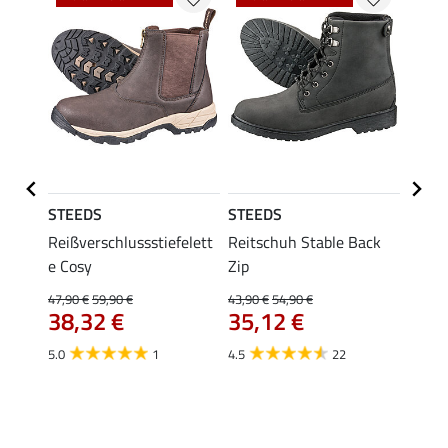
K
STEEDS
STEEDS
STEE
Reißverschlussstiefelett
Reitschuh Stable Back
Zugsti
54,
nd
e Cosy
Zip
47,90 €
59,90 €
43,90 €
54,90 €
4.6
38,32 €
35,12 €
5.0
1
4.5
22