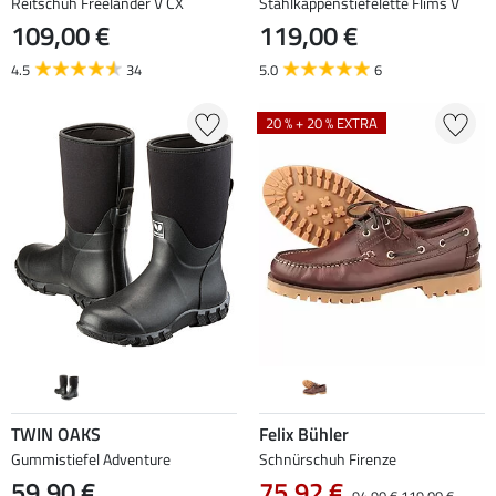
Reitschuh Freelander V CX
Stahlkappenstiefelette Flims V
109,00 €
119,00 €
4.5
34
5.0
6
20 % + 20 % EXTRA
TWIN OAKS
Felix Bühler
Gummistiefel Adventure
Schnürschuh Firenze
59,90 €
75,92 €