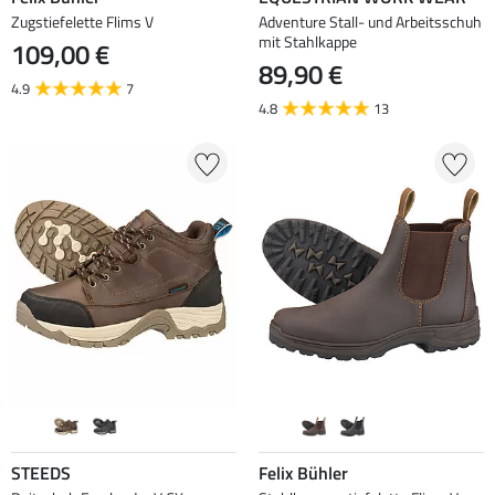
Zugstiefelette Flims V
Adventure Stall- und Arbeitsschuh
mit Stahlkappe
109,00 €
89,90 €
4.9
7
4.8
13
STEEDS
Felix Bühler