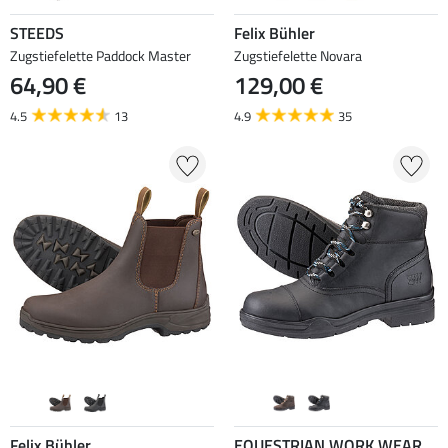
STEEDS
Felix Bühler
Zugstiefelette Paddock Master
Zugstiefelette Novara
64,90 €
129,00 €
4.5
13
4.9
35
Felix Bühler
EQUESTRIAN WORK WEAR