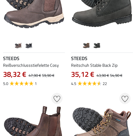
STEEDS
STEEDS
Reißverschlussstiefelette Cosy
Reitschuh Stable Back Zip
38,32 €
35,12 €
47,90 €
59,90 €
43,90 €
54,90 €
5.0
1
4.5
22