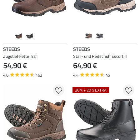
STEEDS
STEEDS
Zugstiefelette Trail
Stall- und Reitschuh Escort III
54,90 €
64,90 €
4.6
162
4.4
45
20 % + 20 % EXTRA