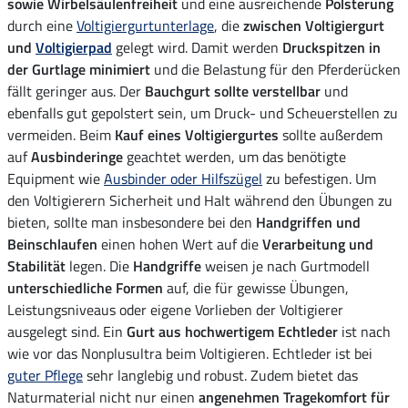
sowie Wirbelsäulenfreiheit
und eine ausreichende
Polsterung
durch eine
Voltigiergurtunterlage
, die
zwischen Voltigiergurt
und
Voltigierpad
gelegt wird. Damit werden
Druckspitzen in
der Gurtlage minimiert
und die Belastung für den Pferderücken
fällt geringer aus. Der
Bauchgurt sollte verstellbar
und
ebenfalls gut gepolstert sein, um Druck- und Scheuerstellen zu
vermeiden. Beim
Kauf eines Voltigiergurtes
sollte außerdem
auf
Ausbinderinge
geachtet werden, um das benötigte
Equipment wie
Ausbinder oder Hilfszügel
zu befestigen. Um
den Voltigierern Sicherheit und Halt während den Übungen zu
bieten, sollte man insbesondere bei den
Handgriffen und
Beinschlaufen
einen hohen Wert auf die
Verarbeitung und
Stabilität
legen. Die
Handgriffe
weisen je nach Gurtmodell
unterschiedliche Formen
auf, die für gewisse Übungen,
Leistungsniveaus oder eigene Vorlieben der Voltigierer
ausgelegt sind. Ein
Gurt aus hochwertigem Echtleder
ist nach
wie vor das Nonplusultra beim Voltigieren. Echtleder ist bei
guter Pflege
sehr langlebig und robust. Zudem bietet das
Naturmaterial nicht nur einen
angenehmen Tragekomfort für