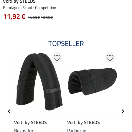
Volti by STEEDS
Bandagen-Schutz Competition
11,92 €
14,90 €
18,90 €
TOPSELLER
Volti by STEEDS
Volti by STEEDS
Volti
t
Bezug für
Padbezug
Volti