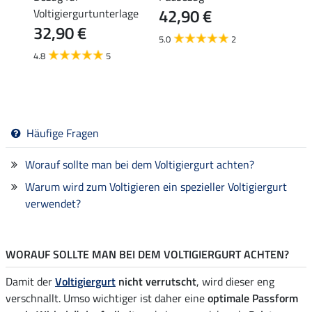
42,90 €
349
Voltigiergurtunterlage
32,90 €
5.0
2
5.0
4.8
5
Häufige Fragen
Worauf sollte man bei dem Voltigiergurt achten?
Warum wird zum Voltigieren ein spezieller Voltigiergurt
verwendet?
WORAUF SOLLTE MAN BEI DEM VOLTIGIERGURT ACHTEN?
Damit der
Voltigiergurt
nicht verrutscht
, wird dieser eng
verschnallt. Umso wichtiger ist daher eine
optimale Passform