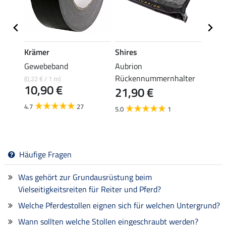
Krämer
Shires
Shire
Gewebeband
Aubrion
Aubri
Rückennummernhalter
für M
(0,22 € / 1 m)
10,90 €
21,90 €
14,
4.7
27
5.0
1
3.2
Häufige Fragen
Was gehört zur Grundausrüstung beim
Vielseitigkeitsreiten für Reiter und Pferd?
Welche Pferdestollen eignen sich für welchen Untergrund?
Wann sollten welche Stollen eingeschraubt werden?