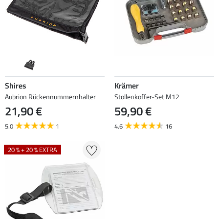
Shires
Krämer
Aubrion Rückennummernhalter
Stollenkoffer-Set M12
21,90 €
59,90 €
5.0
1
4.6
16
20 % + 20 % EXTRA