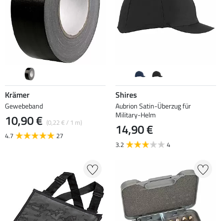
Krämer
Shires
Gewebeband
Aubrion Satin-Überzug für
Military-Helm
10,90 €
(0,22 € / 1 m)
14,90 €
4.7
27
3.2
4