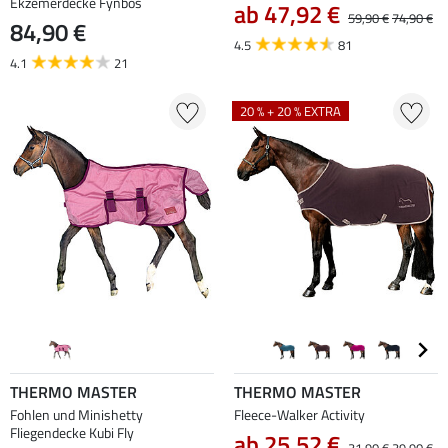
Ekzemerdecke Fynbos
ab 47,92 €
59,90 €
74,90 €
84,90 €
4.5
81
4.1
21
20 % + 20 % EXTRA
THERMO MASTER
THERMO MASTER
Fohlen und Minishetty
Fleece-Walker Activity
Fliegendecke Kubi Fly
ab 25,52 €