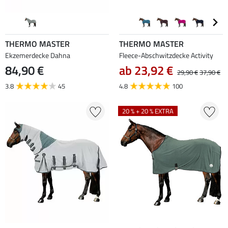
THERMO MASTER
THERMO MASTER
Ekzemerdecke Dahna
Fleece-Abschwitzdecke Activity
84,90 €
ab 23,92 €
29,90 €
37,90 €
3.8
45
4.8
100
20 % + 20 % EXTRA