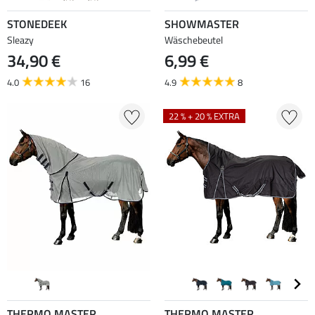
STONEDEEK
SHOWMASTER
Sleazy
Wäschebeutel
34,90 €
6,99 €
4.0
16
4.9
8
22 % + 20 % EXTRA
THERMO MASTER
THERMO MASTER