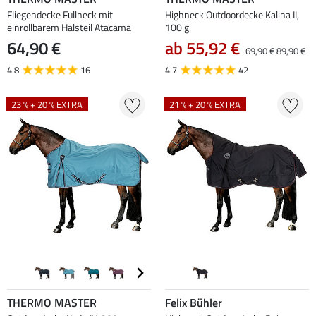
Fliegendecke Fullneck mit
Highneck Outdoordecke Kalina II,
einrollbarem Halsteil Atacama
100 g
64,90 €
ab 55,92 €
69,90 €
89,90 €
4.8
16
4.7
42
23 % + 20 % EXTRA
21 % + 20 % EXTRA
THERMO MASTER
Felix Bühler