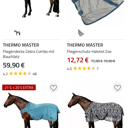
THERMO MASTER
THERMO MASTER
Fliegendecke Zebra Combo mit
Fliegenschutz-Halsteil Zoe
Bauchlatz
12,72 €
15,90 €
19,90 €
59,90 €
4.0
7
4.2
48
21 % + 20 % EXTRA