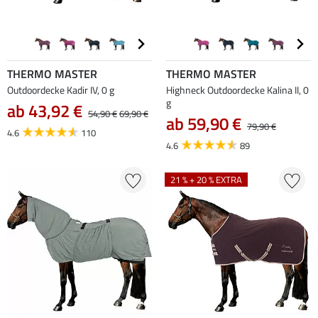
THERMO MASTER
THERMO MASTER
Outdoordecke Kadir IV, 0 g
Highneck Outdoordecke Kalina II, 0
g
ab 43,92 €
54,90 €
69,90 €
ab 59,90 €
79,90 €
4.6
110
4.6
89
21 % + 20 % EXTRA