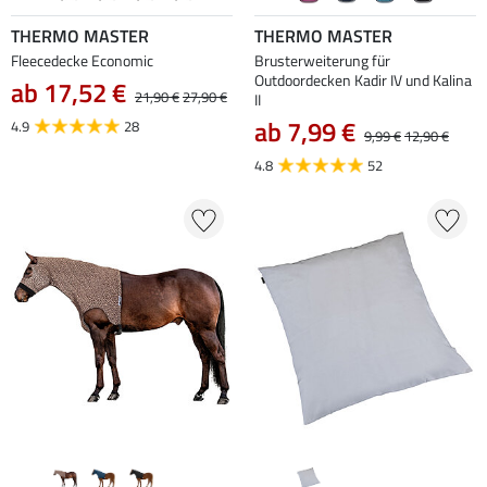
THERMO MASTER
THERMO MASTER
Fleecedecke Economic
Brusterweiterung für
Outdoordecken Kadir IV und Kalina
ab 17,52 €
21,90 €
27,90 €
II
ab 7,99 €
4.9
28
9,99 €
12,90 €
4.8
52