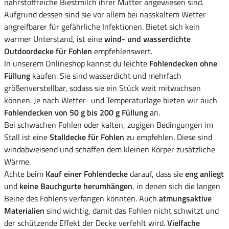
nährstoffreiche Biestmilch ihrer Mutter angewiesen sind.
Aufgrund dessen sind sie vor allem bei nasskaltem Wetter
angreifbarer für gefährliche Infektionen. Bietet sich kein
warmer Unterstand, ist eine
wind- und wasserdichte
Outdoordecke für Fohlen
empfehlenswert.
In unserem Onlineshop kannst du leichte
Fohlendecken ohne
Füllung
kaufen. Sie sind wasserdicht und mehrfach
größenverstellbar, sodass sie ein Stück weit mitwachsen
können. Je nach Wetter- und Temperaturlage bieten wir auch
Fohlendecken von 50 g bis 200 g Füllung
an.
Bei schwachen Fohlen oder kalten, zugigen Bedingungen im
Stall ist eine
Stalldecke für Fohlen
zu empfehlen. Diese sind
windabweisend und schaffen dem kleinen Körper zusätzliche
Wärme.
Achte beim
Kauf einer Fohlendecke
darauf, dass sie
eng anliegt
und
keine Bauchgurte herumhängen
, in denen sich die langen
Beine des Fohlens verfangen könnten. Auch
atmungsaktive
Materialien
sind wichtig, damit das Fohlen nicht schwitzt und
der schützende Effekt der Decke verfehlt wird.
Vielfache