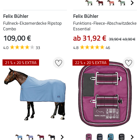
Felix Bühler
Felix Bühler
Fullneck-Ekzemerdecke Ripstop
Funktions-Fleece-Abschwitzdecke
Combo
Essential
109,00 €
ab 31,92 €
39,90 €
49,90 €
4.0
33
4.8
46
21 % + 20 % EXTRA
22 % + 20 % EXTRA