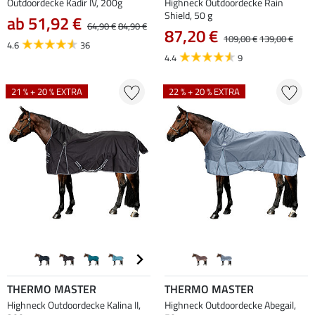
Outdoordecke Kadir IV, 200g
Highneck Outdoordecke Rain
Shield, 50 g
ab 51,92 €
64,90 €
84,90 €
87,20 €
109,00 €
139,00 €
4.6
36
4.4
9
21 % + 20 % EXTRA
22 % + 20 % EXTRA
THERMO MASTER
THERMO MASTER
Highneck Outdoordecke Kalina II,
Highneck Outdoordecke Abegail,