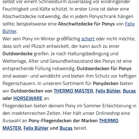
selbst vor einem Schneesturm zuverlässig vor eindringender
Feuchtigkeit und Kälte schützt. In erster Linie ist daher eine
Abschwitzdecke notwendig, die in jedem Ponyschrank hängen
sollte; beispielsweise eine
Abschwitzdecke für Ponys
von
Felix
Bühler
.
Wer sein Pony im Winter großflächig
schert
oder nicht möchte,
dass sich viel Plüsch entwickelt, der kann auch zu einer
Outdoordecke
greifen. Je nach Haltungsbedingung und
Wetterlage, Alter und Gesundheitszustand des Ponys ist eine
entsprechende Füllung notwendig.
Outdoordecken für Ponys
sind wasser- und winddicht und bieten ihm Schutz vor heftigen
Regenschauern. In unserem Sortiment für
Ponydecken
bieten
wir
Outdoordecken von
THERMO MASTER
,
Felix Bühler
,
Bucas
oder
HORSEWARE
an.
Fliegendecken bieten deinem Pony im Sommer Erleichterung in
den insektenreichen Zeiten. Hier hält unser Onlineshop eine
Auswahl an
Pony-Fliegendecken der Marken
THERMO
MASTER
,
Felix Bühler
und
Bucas
bereit.