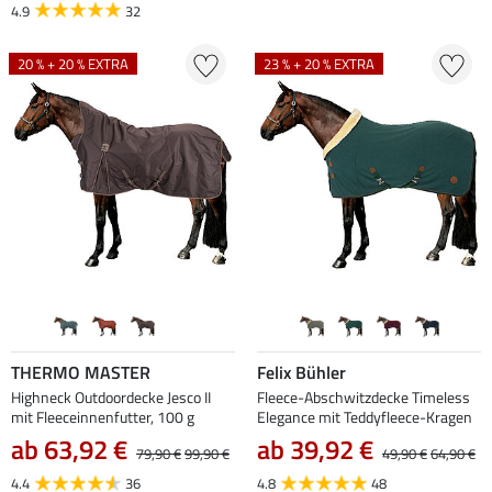
4.9
32
20 % + 20 % EXTRA
23 % + 20 % EXTRA
THERMO MASTER
Felix Bühler
Highneck Outdoordecke Jesco II
Fleece-Abschwitzdecke Timeless
mit Fleeceinnenfutter, 100 g
Elegance mit Teddyfleece-Kragen
ab 63,92 €
ab 39,92 €
79,90 €
99,90 €
49,90 €
64,90 €
4.4
36
4.8
48