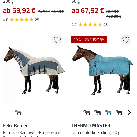
200 g
50 g
ab 59,92 €
ab 67,92 €
74,90 €
94,90 €
84,90 €
109,00 €
4.8
25
4.7
43
20 % + 20 % EXTRA
Felix Bühler
THERMO MASTER
Fullneck-Baumwoll-Fliegen- und
Outdoordecke Kadir IV, 50 g