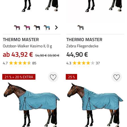
THERMO MASTER
THERMO MASTER
Outdoor-Walker Kasimo II, 0 g
Zebra Fliegendecke
ab 43,92 €
44,90 €
54,90 €
69,90 €
4.7
85
4.3
37
21 % + 20 % EXTRA
25 %