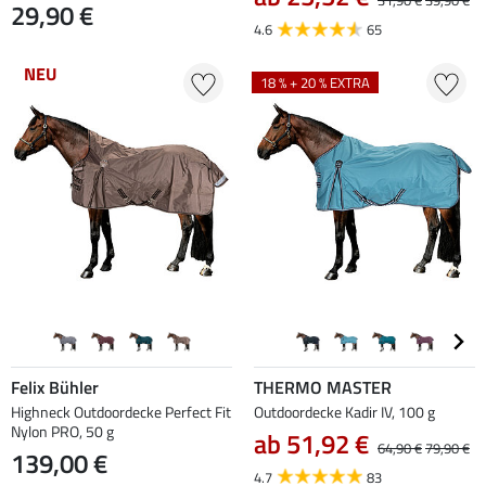
31,90 €
39,90 €
29,90 €
4.6
65
NEU
18 % + 20 % EXTRA
Felix Bühler
THERMO MASTER
Highneck Outdoordecke Perfect Fit
Outdoordecke Kadir IV, 100 g
Nylon PRO, 50 g
ab 51,92 €
64,90 €
79,90 €
139,00 €
4.7
83