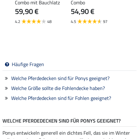
Combo mit Bauchlatz
Combo
Light
59,90 €
54,90 €
26,90 
ab 
4.2
48
4.5
97
4.4
Häufige Fragen
Welche Pferdedecken sind für Ponys geeignet?
Welche Größe sollte die Fohlendecke haben?
Welche Pferdedecken sind für Fohlen geeignet?
WELCHE PFERDEDECKEN SIND FÜR PONYS GEEIGNET?
Ponys entwickeln generell ein dichtes Fell, das sie im Winter