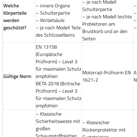
– je nach Modell
Welche
– innere Organe
–
Schulterpartie
Körperteile
– Schulterpartie
–
– je nach Modell leichte
werden
– Wirbelsäule
–
Protektoren am
geschützt?
– je nach Modell Teile
–
Brustkorb und an den
des Schlüsselbeins
Seiten
EN 13158
(Europäische
Prüfnorm) – Level 3
für maximalen Schutz
Motorrad-Prüfnorm EN
A
Gültige Norm
empfohlen
1621-2
N
BETA 2018 (Britische
Prüfnorm) – Level 3
für maximalen Schutz
empfohlen
– Klassische
Sicherheitsweste mit
– Klassischer
großen
Rückenprotektor mit
Schaumstoffplatten