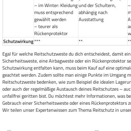
– im Winter: Kleidung
und der Schultern,
–
muss entsprechend
abhängig nach
m
gewählt werden
Ausstattung
A
– teurer als
a
Rückenprotektor
w
Schutzwirkung
***
**
*
Egal für welche Reitschutzweste du dich entscheidest, damit ei
Sicherheitsweste, eine Airbagweste oder ein Rückenprotektor se
Schutzwirkung entfalten kann, muss beim Kauf auf eine optima
geachtet werden. Zudem sollte man einige Punkte im Umgang mi
Reitschutzweste bedenken, wie zum Beispiel die idealen Lager
oder auch der regelmäßige Austausch deines Reitschutzes – au
unfallfrei geritten bist. Du möchtest mehr Informationen, was b
Gebrauch einer Sicherheitsweste oder eines Rückenprotektors z
Wir teilen unser Expertenwissen zum Thema Reitschutz in unse