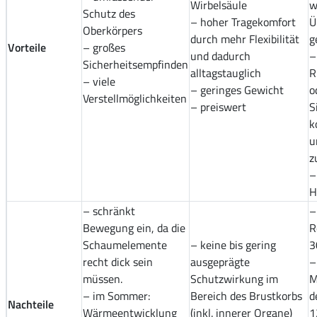
Wirbelsäule
w
Schutz des
– hoher Tragekomfort
Ü
Oberkörpers
durch mehr Flexibilität
g
Vorteile
– großes
und dadurch
–
Sicherheitsempfinden
alltagstauglich
R
– viele
– geringes Gewicht
o
Verstellmöglichkeiten
– preiswert
S
k
u
z
–
H
– schränkt
–
Bewegung ein, da die
R
Schaumelemente
– keine bis gering
3
recht dick sein
ausgeprägte
–
müssen.
Schutzwirkung im
M
– im Sommer:
Bereich des Brustkorbs
d
Nachteile
Wärmeentwicklung
(inkl. innerer Organe)
1