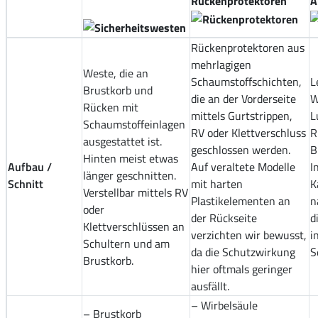
Rückenprotektoren
A
Rückenprotektoren aus
mehrlagigen
Weste, die an
Schaumstoffschichten,
L
Brustkorb und
die an der Vorderseite
W
Rücken mit
mittels Gurtstrippen,
L
Schaumstoffeinlagen
RV oder Klettverschluss
R
ausgestattet ist.
geschlossen werden.
B
Hinten meist etwas
Aufbau /
Auf veraltete Modelle
I
länger geschnitten.
Schnitt
mit harten
K
Verstellbar mittels RV
Plastikelementen an
n
oder
der Rückseite
d
Klettverschlüssen an
verzichten wir bewusst,
i
Schultern und am
da die Schutzwirkung
S
Brustkorb.
hier oftmals geringer
ausfällt.
– Wirbelsäule
– Brustkorb