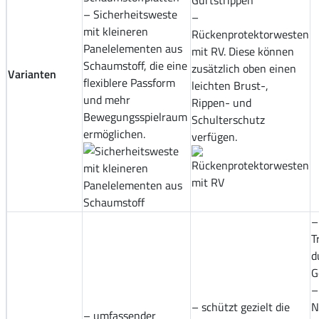
Gurtstrippen
– Sicherheitsweste
–
mit kleineren
Rückenprotektorwesten
Panelelementen aus
mit RV. Diese können
Schaumstoff, die eine
zusätzlich oben einen
Varianten
flexiblere Passform
leichten Brust-,
und mehr
Rippen- und
Bewegungsspielraum
Schulterschutz
ermöglichen.
verfügen.
–
T
d
G
–
– schützt gezielt die
N
– umfassender