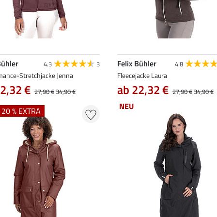
Bühler
Felix Bühler
4.3
3
4.8
mance-Stretchjacke Jenna
Fleecejacke Laura
2,32 €
ab 22,32 €
27,90 €
34,90 €
27,90 €
34,90 €
NEU
+ 20 % EXTRA