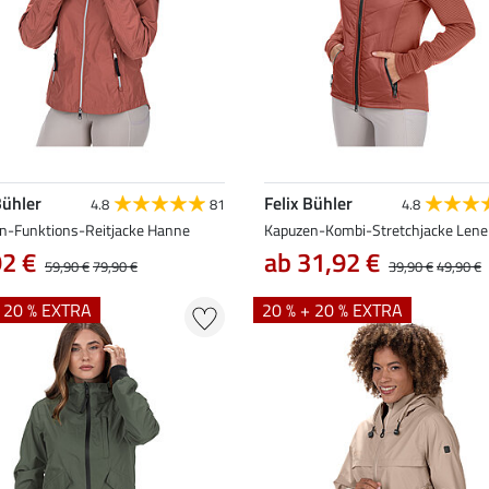
Bühler
Felix Bühler
4.8
81
4.8
n-Funktions-Reitjacke Hanne
Kapuzen-Kombi-Stretchjacke Lene
92 €
ab 31,92 €
59,90 €
79,90 €
39,90 €
49,90 €
+ 20 % EXTRA
20 % + 20 % EXTRA