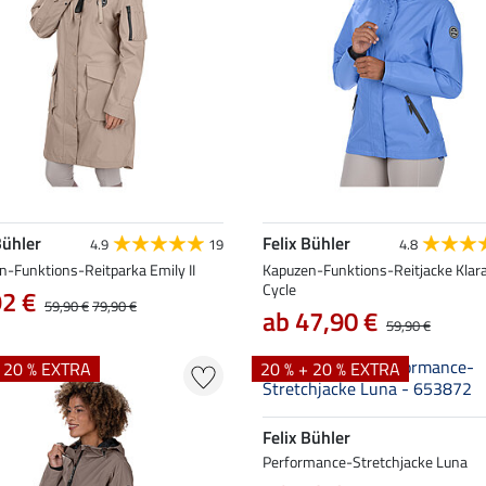
Bühler
Felix Bühler
4.9
19
4.8
n-Funktions-Reitparka Emily II
Kapuzen-Funktions-Reitjacke Klara
Cycle
92 €
59,90 €
79,90 €
ab 47,90 €
59,90 €
+ 20 % EXTRA
20 % + 20 % EXTRA
Felix Bühler
Performance-Stretchjacke Luna