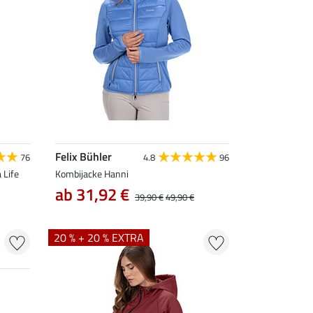
Felix Bühler
76
4.8
96
 Life
Kombijacke Hanni
ab 31,92 €
39,90 €
49,90 €
20 % + 20 % EXTRA