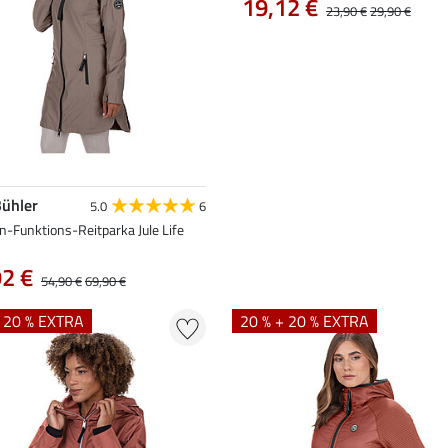
19,12 €
23,90 €
29,90 €
Bühler
5.0
6
-Funktions-Reitparka Jule Life
92 €
54,90 €
69,90 €
+ 20 % EXTRA
20 % + 20 % EXTRA