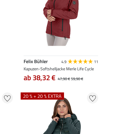
Felix Bühler
4.9
11
Kapuzen-Softshelljacke Merle Life Cycle
ab 38,32 €
47,90 €
59,90 €
20 % + 20 % EXTRA