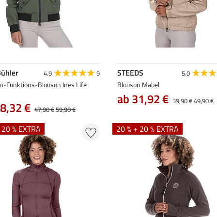
Bühler
STEEDS
4.9
9
5.0
n-Funktions-Blouson Ines Life
Blouson Mabel
ab 31,92 €
39,90 €
49,90 €
8,32 €
47,90 €
59,90 €
+ 20 % EXTRA
20 % + 20 % EXTRA