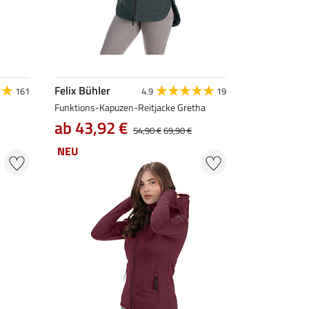
Felix Bühler
161
4.9
19
Funktions-Kapuzen-Reitjacke Gretha
ab 43,92 €
54,90 €
69,90 €
NEU