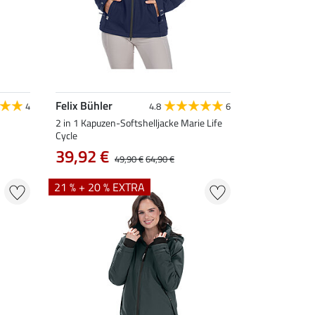
Felix Bühler
4
4.8
6
2 in 1 Kapuzen-Softshelljacke Marie Life
Cycle
39,92 €
49,90 €
64,90 €
21 % + 20 % EXTRA