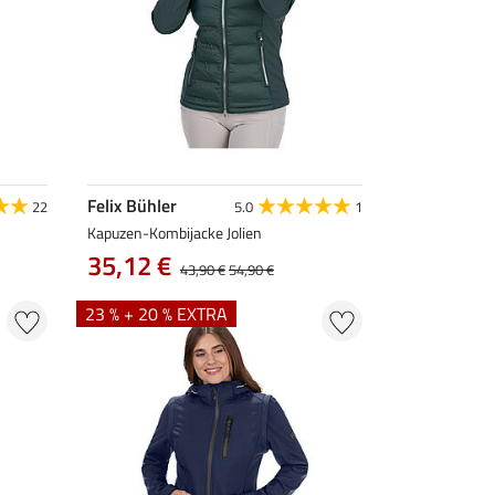
Felix Bühler
22
5.0
1
Kapuzen-Kombijacke Jolien
35,12 €
43,90 €
54,90 €
23 % + 20 % EXTRA