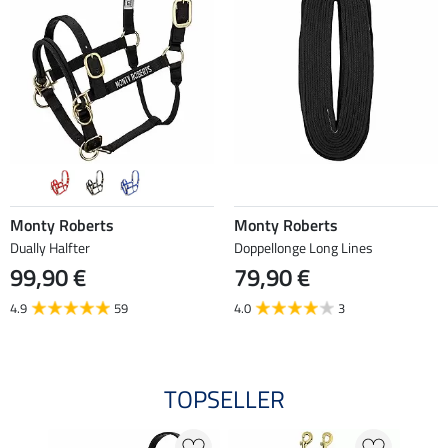
Monty Roberts
Monty Roberts
Dually Halfter
Doppellonge Long Lines
99,90 €
79,90 €
4.9
59
4.0
3
TOPSELLER
NE