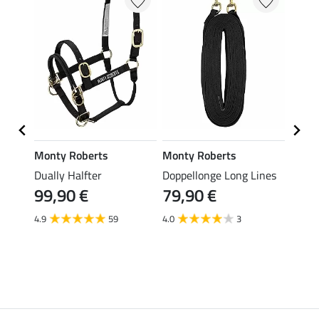
Monty Roberts
Monty Roberts
SHO
r
Dually Halfter
Doppellonge Long Lines
Schab
99,90 €
79,90 €
39,90 
ab 
4.9
59
4.0
3
4.8