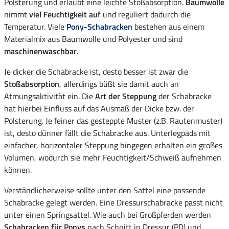
Polsterung und erlaubt eine leichte Stoßabsorption.
Baumwolle
nimmt
viel Feuchtigkeit auf
und reguliert dadurch die
Temperatur. Viele
Pony-Schabracken
bestehen aus einem
Materialmix aus Baumwolle und Polyester und sind
maschinenwaschbar
.
Je dicker die Schabracke ist, desto besser ist zwar die
Stoßabsorption
, allerdings büßt sie damit auch an
Atmungsaktivität ein. Die
Art der Steppung
der Schabracke
hat hierbei Einfluss auf das Ausmaß der Dicke bzw. der
Polsterung. Je feiner das gesteppte Muster (z.B. Rautenmuster)
ist, desto dünner fällt die Schabracke aus. Unterlegpads mit
einfacher, horizontaler Steppung hingegen erhalten ein großes
Volumen, wodurch sie mehr Feuchtigkeit/Schweiß aufnehmen
können.
Verständlicherweise sollte unter den Sattel eine passende
Schabracke gelegt werden. Eine Dressurschabracke passt nicht
unter einen Springsattel. Wie auch bei Großpferden werden
Schabracken für Ponys
nach Schnitt in Dressur (PD) und