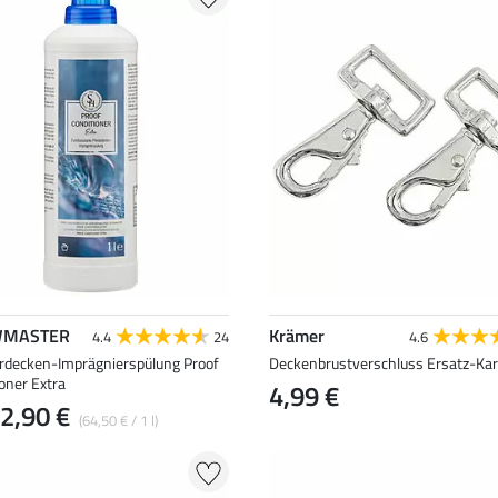
MASTER
Krämer
4.4
24
4.6
rdecken-Imprägnierspülung Proof
Deckenbrustverschluss Ersatz-Kar
oner Extra
4,99 €
2,90 €
(64,50 € / 1 l)