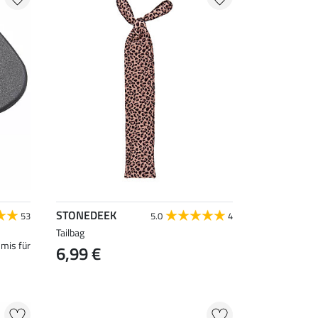
STONEDEEK
53
5.0
4
Tailbag
mis für
6,99 €