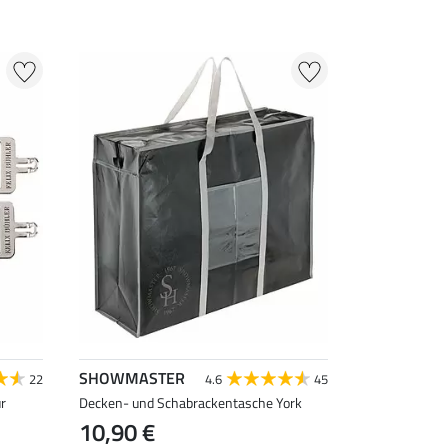
SHOWMASTER
22
4.6
45
r
Decken- und Schabrackentasche York
10,90 €