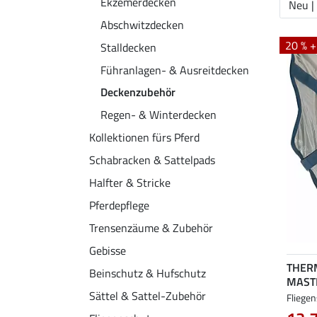
Ekzemerdecken
Neu |
Abschwitzdecken
20 % 
Stalldecken
Führanlagen- & Ausreitdecken
Deckenzubehör
Regen- & Winterdecken
Kollektionen fürs Pferd
Schabracken & Sattelpads
Halfter & Stricke
Pferdepflege
Trensenzäume & Zubehör
Gebisse
THER
Beinschutz & Hufschutz
MAST
Sättel & Sattel-Zubehör
Fliegen