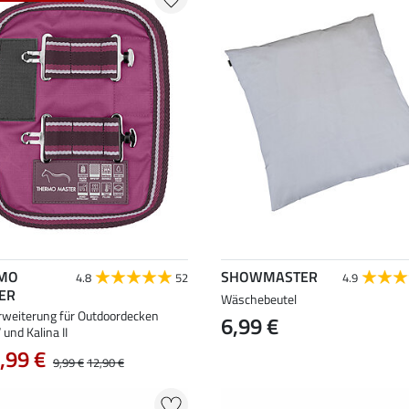
MO
SHOWMASTER
4.8
52
4.9
ER
Wäschebeutel
rweiterung für Outdoordecken
6,99 €
 und Kalina II
,99 €
9,99 €
12,90 €