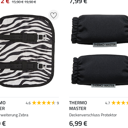
72 €
7,99 €
15,90 €
19,90 €
MO
THERMO
4.6
9
4.7
ER
MASTER
rweiterung Zebra
Deckenverschluss Protektor
 €
6,99 €