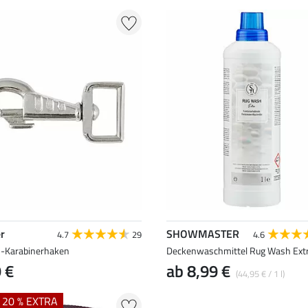
r
SHOWMASTER
4.7
29
4.6
-Karabinerhaken
Deckenwaschmittel Rug Wash Ext
 €
ab 8,99 €
(44,95 € / 1 l)
+ 20 % EXTRA