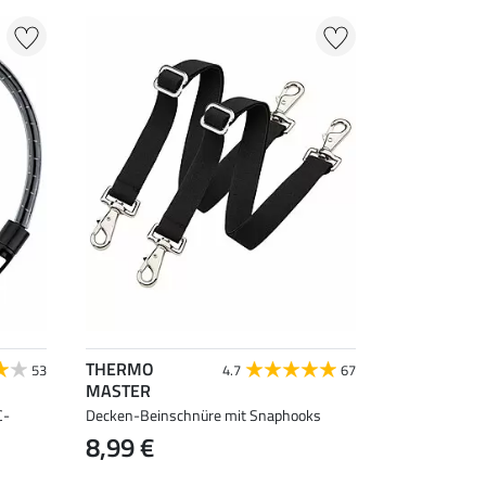
THERMO
53
4.7
67
MASTER
C-
Decken-Beinschnüre mit Snaphooks
8,99 €