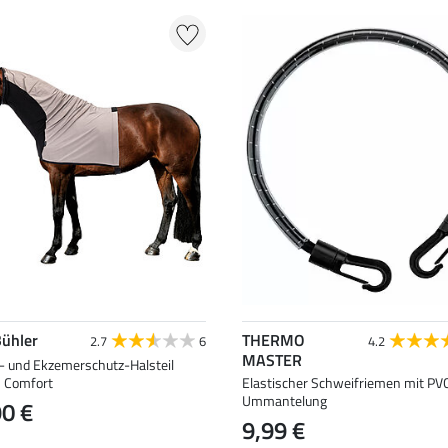
Bühler
THERMO
2.7
6
4.2
MASTER
n- und Ekzemerschutz-Halsteil
h Comfort
Elastischer Schweifriemen mit PV
Ummantelung
90 €
9,99 €