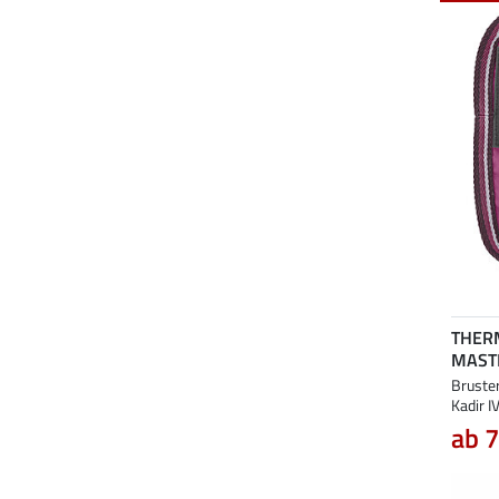
THER
MAST
Bruste
Kadir IV
ab 7