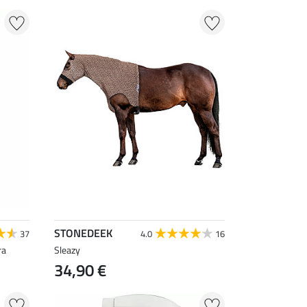
STONEDEEK
37
4.0
16
ra
Sleazy
34,90 €