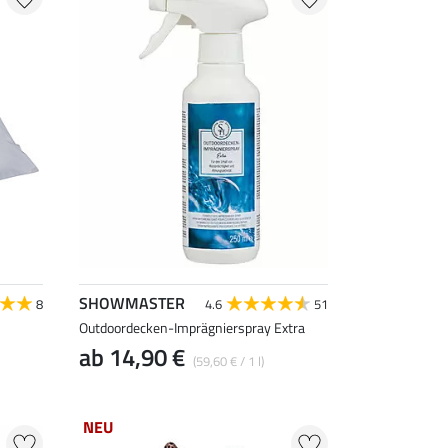
SHOWMASTER
8
4.6
51
Outdoordecken-Imprägnierspray Extra
ab 14,90 €
(59,60 € / 1 l)
NEU