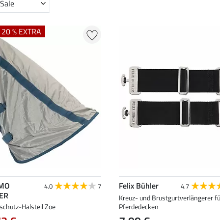
 Sale
+ 20 % EXTRA
MO
Felix Bühler
4.0
7
4.7
ER
Kreuz- und Brustgurtverlängerer fü
schutz-Halsteil Zoe
Pferdedecken