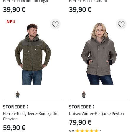
Herren-Flanellhemd Logan
Herren-Hoodie Amaru
39,90 €
39,90 €
NEU
STONEDEEK
STONEDEEK
Herren-Teddyfleece-Kombijacke
Unisex Winter-Reitjacke Peyton
Chayton
79,90 €
59,90 €
5.0
1