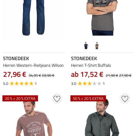
STONEDEEK
STONEDEEK
Herren Western-Reitjeans Wilson
Herren T-Shirt Buffalo
27,96 €
ab 17,52 €
34,95 €
69,90 €
21,90 €
27,90 €
5.0
1
3.0
1
20 % + 20 % EXTRA
50 % + 20 % EXTRA