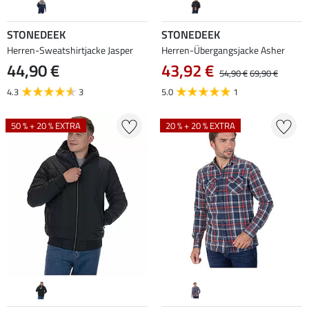
STONEDEEK
STONEDEEK
Herren-Sweatshirtjacke Jasper
Herren-Übergangsjacke Asher
44,90 €
43,92 €
54,90 €
69,90 €
4.3
3
5.0
1
50 % + 20 % EXTRA
20 % + 20 % EXTRA