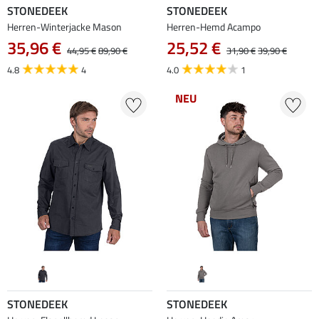
STONEDEEK
STONEDEEK
Herren-Winterjacke Mason
Herren-Hemd Acampo
35,96 €
25,52 €
44,95 €
89,90 €
31,90 €
39,90 €
4.8
4
4.0
1
NEU
STONEDEEK
STONEDEEK