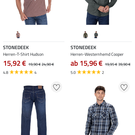
STONEDEEK
STONEDEEK
Herren-T-Shirt Hudson
Herren-Westernhemd Cooper
15,92 €
ab 15,96 €
19,90 €
24,90 €
19,95 €
39,90 €
4.8
4
5.0
2