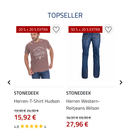
TOPSELLER
20 % + 20 % EXTRA
50 % + 20 % EXTRA
25 %
STONEDEEK
STONEDEEK
STON
acke
Herren-T-Shirt Hudson
Herren Western-
Herr
Reitjeans Wilson
Coope
19,90 €
24,90 €
15,92 €
34,95 €
69,90 €
29,90 
27,96 €
ab 
4.8
4