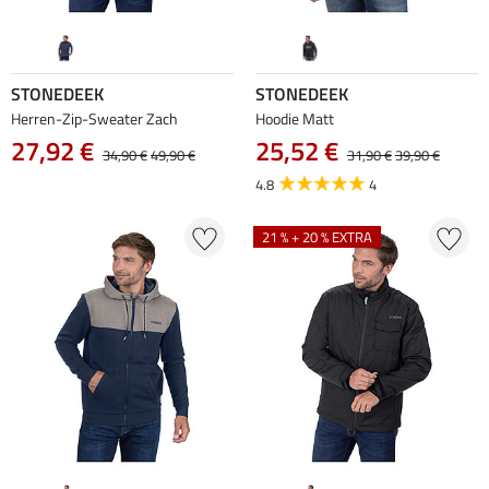
STONEDEEK
STONEDEEK
Herren-Zip-Sweater Zach
Hoodie Matt
27,92 €
25,52 €
34,90 €
49,90 €
31,90 €
39,90 €
4.8
4
21 % + 20 % EXTRA