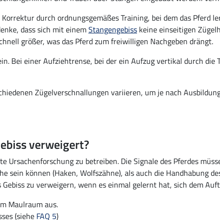
ie Korrektur durch ordnungsgemäßes Training, bei dem das Pferd le
edenke, dass sich mit einem
Stangengebiss
keine einseitigen Zügelh
chnell größer, was das Pferd zum freiwilligen Nachgeben drängt.
n. Bei einer Aufziehtrense, bei der ein Aufzug vertikal durch die
iedenen Zügelverschnallungen variieren, um je nach Ausbildungs
Gebiss verweigert?
lierte Ursachenforschung zu betreiben. Die Signale des Pferdes m
he sein können (Haken, Wolfszähne), als auch die Handhabung des
das Gebiss zu verweigern, wenn es einmal gelernt hat, sich dem Au
 im Maulraum aus.
sses (siehe
FAQ 5
)