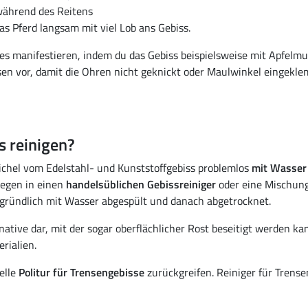
während des Reitens
as Pferd langsam mit viel Lob ans Gebiss.
es manifestieren, indem du das Gebiss beispielsweise mit Apfelmus
en vor, damit die Ohren nicht geknickt oder Maulwinkel eingekl
s reinigen?
ichel vom Edelstahl- und Kunststoffgebiss problemlos
mit Wasser
egen in einen
handelsüblichen Gebissreiniger
oder eine Mischun
gründlich mit Wasser abgespült und danach abgetrocknet.
rnative dar, mit der sogar oberflächlicher Rost beseitigt werden ka
rialien.
elle
Politur für Trensengebisse
zurückgreifen. Reiniger für Trens