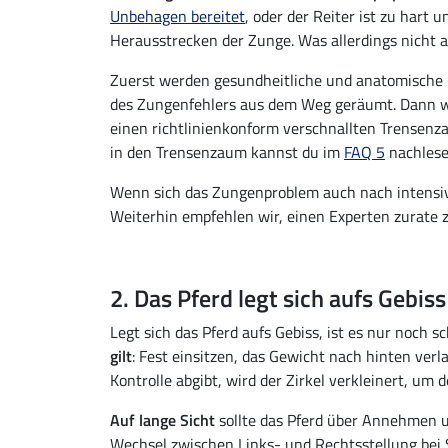
Unbehagen bereitet
, oder der Reiter ist zu hart
Herausstrecken der Zunge. Was allerdings nicht 
Zuerst werden gesundheitliche und anatomische 
des Zungenfehlers aus dem Weg geräumt. Dann 
einen richtlinienkonform verschnallten Trensen
in den Trensenzaum kannst du im
FAQ 5
nachlese
Wenn sich das Zungenproblem auch nach intensive
Weiterhin empfehlen wir, einen Experten zurate z
2. Das Pferd legt sich aufs Gebiss
Legt sich das Pferd aufs Gebiss, ist es nur noch
gilt
: Fest einsitzen, das Gewicht nach hinten verl
Kontrolle abgibt, wird der Zirkel verkleinert, u
Auf lange Sicht
sollte das Pferd über Annehmen u
Wechsel zwischen Links- und Rechtsstellung bei