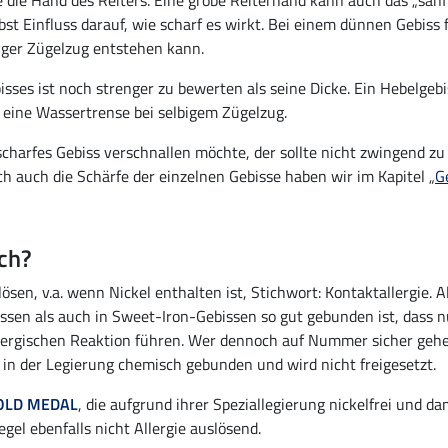
 wie die Hand des Reiters. Eine grobe Reiterhand kann auch das „san
bst Einfluss darauf, wie scharf es wirkt. Bei einem dünnen Gebiss f
iger Zügelzug entstehen kann.
ebisses ist noch strenger zu bewerten als seine Dicke. Ein Hebelg
 eine Wassertrense bei selbigem Zügelzug.
charfes Gebiss verschnallen möchte, der sollte nicht zwingend zu 
 auch die Schärfe der einzelnen Gebisse haben wir im Kapitel „
G
sch?
ösen, v.a. wenn Nickel enthalten ist, Stichwort: Kontaktallergie.
issen als auch in Sweet-Iron-Gebissen so gut gebunden ist, dass
allergischen Reaktion führen. Wer dennoch auf Nummer sicher geh
l in der Legierung chemisch gebunden und wird nicht freigesetzt.
GOLD MEDAL
, die aufgrund ihrer Speziallegierung nickelfrei und da
Regel ebenfalls nicht Allergie auslösend.