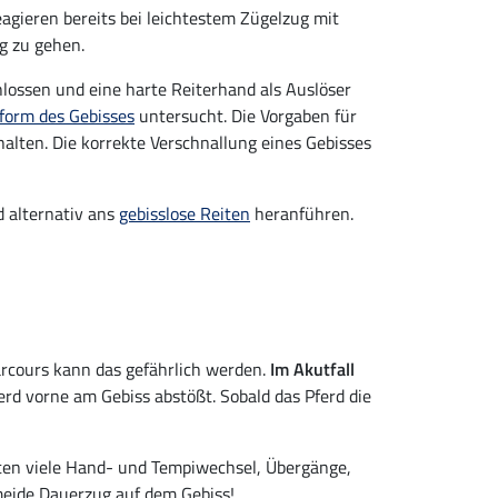
eagieren bereits bei leichtestem Zügelzug mit
g zu gehen.
ossen und eine harte Reiterhand als Auslöser
form des Gebisses
untersucht. Die Vorgaben für
halten. Die korrekte Verschnallung eines Gebisses
d alternativ ans
gebisslose Reiten
heranführen.
arcours kann das gefährlich werden.
Im Akutfall
erd vorne am Gebiss abstößt. Sobald das Pferd die
lten viele Hand- und Tempiwechsel, Übergänge,
meide Dauerzug auf dem Gebiss!