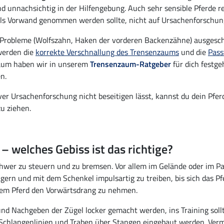
 und unnachsichtig in der Hilfengebung. Auch sehr sensible Pferde r
als Vorwand genommen werden sollte, nicht auf Ursachenforschun
Probleme (Wolfszahn, Haken der vorderen Backenzähne) ausgeschl
werden die
korrekte Verschnallung des Trensenzaums
und die
Pass
zaum haben wir in unserem
Trensenzaum-Ratgeber
für dich festge
n.
r Ursachenforschung nicht beseitigen lässt, kannst du dein Pfer
u ziehen.
 – welches Gebiss ist das richtige?
 schwer zu steuern und zu bremsen. Vor allem im Gelände oder im P
agern und mit dem Schenkel impulsartig zu treiben, bis sich das Pf
m dem Pferd den Vorwärtsdrang zu nehmen.
nd Nachgeben der Zügel locker gemacht werden, ins Training sol
 Schlangenlinien und Traben über Stangen eingebaut werden. Ver