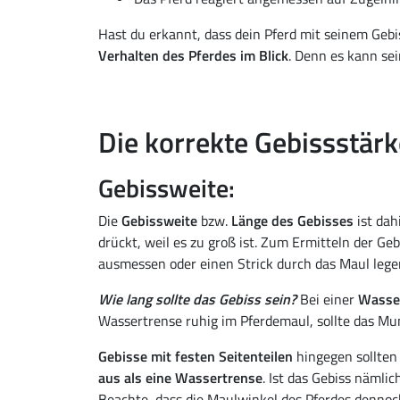
Hast du erkannt, dass dein Pferd mit seinem Gebis
Verhalten des Pferdes im Blick
. Denn es kann se
Die korrekte Gebissstärk
Gebissweite:
Die
Gebissweite
bzw.
Länge des Gebisses
ist dah
drückt, weil es zu groß ist. Zum Ermitteln der G
ausmessen oder einen Strick durch das Maul lege
Wie lang sollte das Gebiss sein?
Bei einer
Wasser
Wassertrense ruhig im Pferdemaul, sollte das Mu
Gebisse mit festen Seitenteilen
hingegen sollten 
aus als eine Wassertrense
. Ist das Gebiss nämli
Beachte, dass die Maulwinkel des Pferdes denno