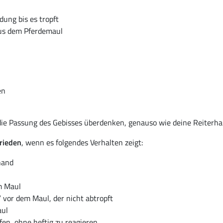
ung bis es tropft
us dem Pferdemaul
en
 die Passung des Gebisses überdenken, genauso wie deine Reiterhan
rieden
, wenn es folgendes Verhalten zeigt:
hand
m Maul
 vor dem Maul, der nicht abtropft
aul
en, ohne heftig zu reagieren.