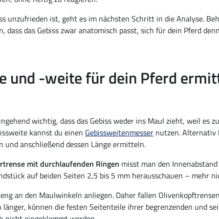
s unzufrieden ist, geht es im nächsten Schritt in die Analyse. Be
in, dass das Gebiss zwar anatomisch passt, sich für dein Pferd d
e und -weite für dein Pferd ermit
ingehend wichtig, dass das Gebiss weder ins Maul zieht, weil es zu
ebissweite kannst du einen
Gebissweitenmesser
nutzen. Alternativ 
n und anschließend dessen Länge ermitteln.
trense mit durchlaufenden Ringen
misst man den Innenabstand z
ndstück auf beiden Seiten 2,5 bis 5 mm herausschauen – mehr ni
eng an den Maulwinkeln anliegen. Daher fallen Olivenkopftrensen
ch länger, können die festen Seitenteile ihrer begrenzenden und 
ch nicht eingeklemmt werden.