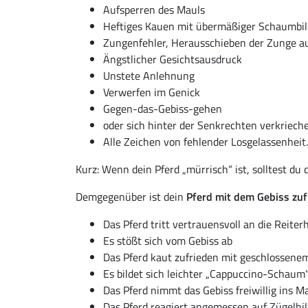
Aufsperren des Mauls
Heftiges Kauen mit übermäßiger Schaumbild
Zungenfehler, Herausschieben der Zunge a
Ängstlicher Gesichtsausdruck
Unstete Anlehnung
Verwerfen im Genick
Gegen-das-Gebiss-gehen
oder sich hinter der Senkrechten verkriech
Alle Zeichen von fehlender Losgelassenheit.
Kurz: Wenn dein Pferd „mürrisch“ ist, solltest du
Demgegenüber ist dein
Pferd mit dem Gebiss zuf
Das Pferd tritt vertrauensvoll an die Reiter
Es stößt sich vom Gebiss ab
Das Pferd kaut zufrieden mit geschlossene
Es bildet sich leichter „Cappuccino-Schaum“
Das Pferd nimmt das Gebiss freiwillig ins M
Das Pferd reagiert angemessen auf Zügelhilf