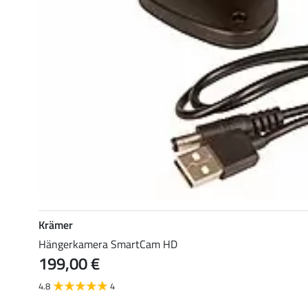
Krämer
Hängerkamera SmartCam HD
199,00 €
4.8
4